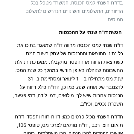
בדו"ח השנתי למס הכנסה. המשרד מטפל בכל
הדיווחים, התשלומים והשינויים הנדרשים לתשלום
המיסים.
הגשת דו"ח שנתי על ההכנסות
דו"ח שנתי למס הכנסה מהווה דו"ח שמאגד בתוכו את
כל נתוני ההוצאות וההכנסות של עסק בשנת המס
כשתוצאת הרווח או ההפסד מתקבלת ממערכת הנהלת
החשבונות שנוהלה באופן חודשי במהלך כל שנת המס.
שנת מס מתחילה ב – ‎1 לינואר ומסתיימת ב- ‎31
לדצמבר של אותה שנה. כמו כן, הדו"ח כולל דיווח על
הכנסות אחרות שיש לך; מילואים, דמי לידה, דמי פגיעה,
השכרת נכסים, וכיו"ב.
הדו"ח השנתי מכיל פרטים כמו: דו"ח רווח והפסד, דו"ח
תיאום הוצ' רכב , דו"ח מותאם לצרכי מס, טופסי 106,
אישורי הפקדות לקרן פנסיה, קרן השתלמות, ביטוח