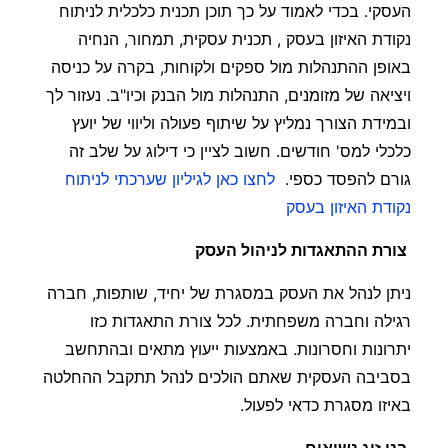
העסקי. בכדי לאמוד על כך תוכן תכנית כלכלית לניתוח
נקודת האיזון בעסק , תכנית עסקית, תמחור, הנחיה
באופן ההתנהלות מול ספקים ולקוחות, בקרה על כניסה
ויציאה של מזומנים, התנהלות מול הבנק וכיו"ב. נעזור לך
ובמידת הצורך נמליץ על שיתוף פעולה וליווי של יועץ
כלכלי למס' חודשים. חשוב לציין כי דילוג על שלב זה
גורם להפסד כספי. ‏‏
לחצו כאן לגיליון שערכתי ל‏‏ניתוח
נקודת האיזון בעסק
צורת ההתאגדות לניהול העסק
ניתן לנהל את העסק במסגרת של יחיד, שותפות, חברה
רגילה וחברה משפחתית. לכל צורת התאגדות כזו
יתרונות וחסרונות. באמצעות ייעוץ מתאים ובהתחשב
בסביבה העסקית שאתם הולכים לנהל תתקבל ההחלטה
באיזו מסגרת כדאי לפעול.