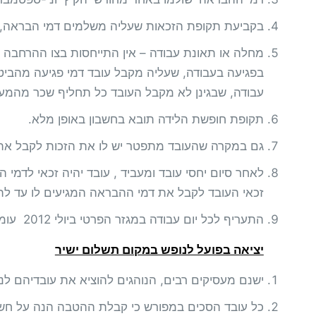
בקביעת תקופת הזכאות שעליה משלמים דמי הבראה, ל
מחלה או תאונת עבודה – אין התייחסות בצו ההרחבה 
בפגיעה בעבודה, שעליה מקבל עובד דמי פגיעה מהביט
עבודה, שבגינן לא מקבל העובד כל תחליף שכר מהמע
תקופת חופשת הלידה תובא בחשבון באופן מלא.
גם במקרה שהעובד מתפטר יש לו את הזכות לקבל את 
לאחר סיום יחסי עובד ומעביד , עובד יהיה זכאי לדמי 
זכאי העובד לקבל את דמי ההבראה המגיעים לו עד לתקופה של 7 ש
התעריף לכל יום עבודה במגזר הפרטי ביולי 2012 עומד על סך של 371 שקל ברוטו.
יציאה בפועל לנופש במקום תשלום ישיר
ישנם מעסיקים רבים, הנוהגים להוציא את עובדיהם ל
כל עובד הסכים במפורש כי קבלת ההטבה הנה על חשבו